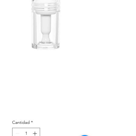
BIODERMA -
Sébium
Kerato - 30ml
Precio
333,00 €
Cantidad
*