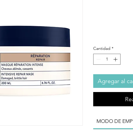
PHYTO -
reparac
Pr
333,00 €
Cantidad
*
Agregar al ca
Re
MODO DE EMP