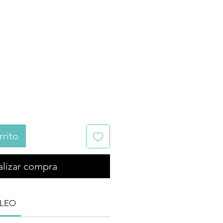
 Mascarilla
ión intensa
ecio
rrito
alizar compra
LEO