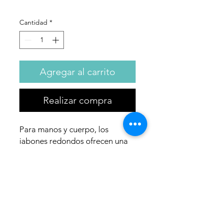
Cantidad
*
Agregar al carrito
Realizar compra
Para manos y cuerpo, los
jabones redondos ofrecen una
suavidad extrema manteniendo
el poder limpiador del jabón. Su
base lavante es 100% vegetal y
biodegradable. 100g de jabón
duran para 100 duchas.
Completa tu ritual