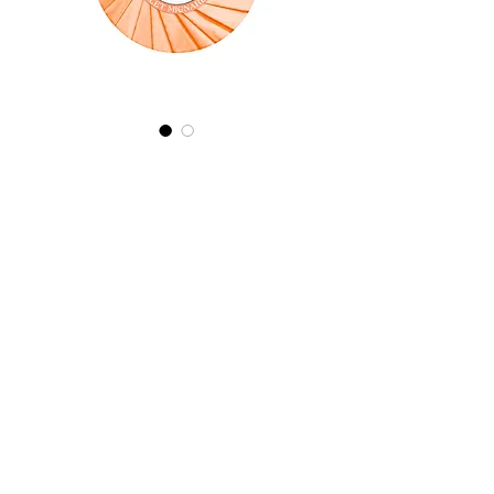
R&G - Œillet
Mignardise
Jabón
redondo
bienestar
100g
Precio
333,00 €