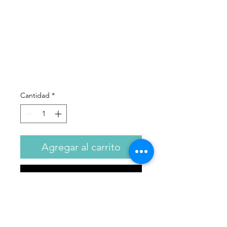
Intensive
Facial - 75ml
Precio
333,00 €
Cantidad
*
Agregar al carrito
Realizar compra
Cuidado intensivo reparador
antiprurito ideal para la piel