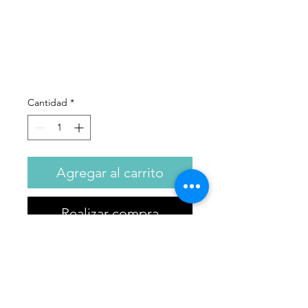
SPF50+
dorado 40ml
Precio
333,00 €
Cantidad
*
Agregar al carrito
Realizar compra
Photoderm NUDE Touch SPF
50+ tono dorado: Protector
solar facial 100% mineral para
piel mixta o grasa.