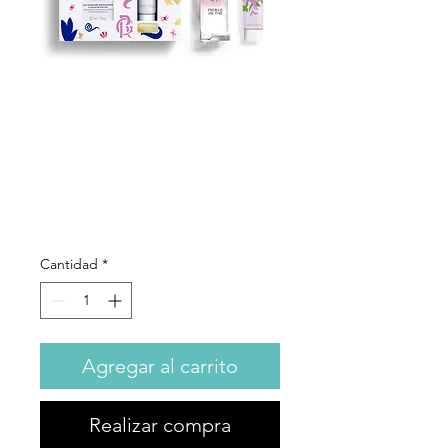
R&G - Feuille
de Thé Cofre
Precio
18,90 €
Cantidad
*
Agregar al carrito
Realizar compra