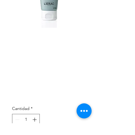
LIERAC - LH
GEL DUCHA
INTEGRAL
200ML
Precio
333,00 €
Cantidad
*