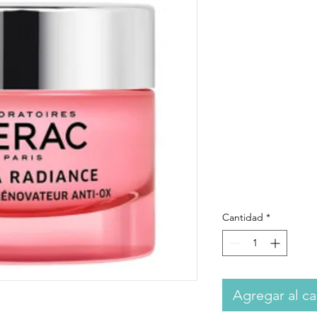
LIERAC
RADIA
CREM
RENO
ANTI-
Pr
333,00 €
Cantidad
*
Agregar al ca