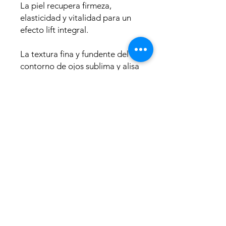
La piel recupera firmeza,
elasticidad y vitalidad para un
efecto lift integral.
La textura fina y fundente del
contorno de ojos sublima y alisa
la zona del contorno de ojos.
Formulada para adaptarse a
todo tipo de piel incluso las
pieles sensibles
* testada bajo control
dermatológico y oftalmológico.
TECNOLOGÍA
Por primera vez, la investigación
LA FÓRMULA
LIERAC descodifica el secreto de la