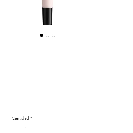
LIERAC - Lift
Integral
tratamiento
ojos.
Precio
37,90 €
Cantidad
*