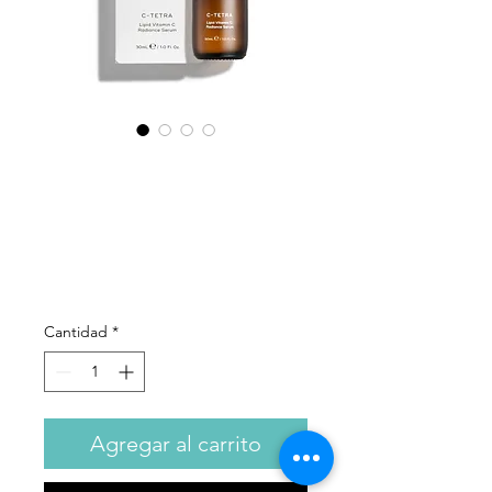
MEDIK8 - C-
Tetra®
Precio
55,00 €
Cantidad
*
Agregar al carrito