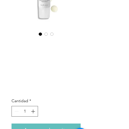
MEDIK8 -
Clarity
Peptides™
Precio
59,00 €
Cantidad
*