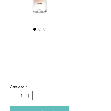
R&G -
NEROLI
100ML
Precio
333,00 €
Cantidad
*