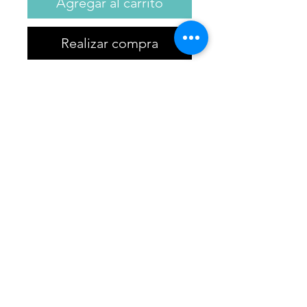
Agregar al carrito
Realizar compra
La calidez estival de la
siempreviva iluminada con
toques florales amielados de la
flor de Naranjo.
MODO DE USO
El arte del perfume
Para acentuar el efecto energizante
del Agua perfumada de Bienestar
vaporizar en nube de perfume
delante de ti y pasar por debajo.
Para reavivar las notas de la fragancia
Aviso Legal
|
Privacidad
|
Cookies
|
durante todo el día, desliza en tu
Términos y Condiciones
|
Devoluciones
bolso el formato de 30ml, irá contigo